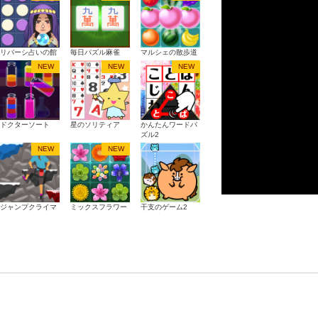
リバーシ占いの館
毎日パズル麻雀
マルシェの散歩道
NEW
NEW
NEW
ドクターソート
星のソリティア
かんたんワードパ
ズル2
NEW
NEW
ジャンプクライマ
ミックスフラワー
干支のゲーム2
ー
パズル
男女の富豪物語
一筆ペイントLite
色つなぎ問題