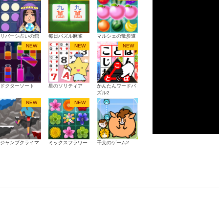
リバーシ占いの館
毎日パズル麻雀
マルシェの散歩道
NEW
NEW
NEW
ドクターソート
星のソリティア
かんたんワードパ
ズル2
NEW
NEW
ジャンプクライマ
ミックスフラワー
干支のゲーム2
ー
パズル
男女の富豪物語
一筆ペイントLite
色つなぎ問題