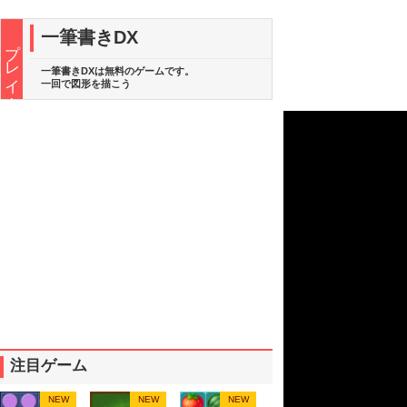
一筆書きDX
プレイ中
一筆書きDXは無料のゲームです。
一回で図形を描こう
注目ゲーム
NEW
NEW
NEW