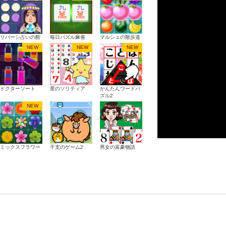
リバーシ占いの館
毎日パズル麻雀
マルシェの散歩道
NEW
NEW
NEW
ドクターソート
星のソリティア
かんたんワードパ
ズル2
NEW
ミックスフラワー
干支のゲーム2
男女の富豪物語
パズル
一筆ペイントLite
色つなぎ問題
バブルシューター
Lite