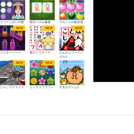
リバーシ占いの館
毎日パズル麻雀
マルシェの散歩道
NEW
NEW
NEW
ドクターソート
星のソリティア
かんたんワードパ
ズル2
NEW
NEW
ジャンプクライマ
ミックスフラワー
干支のゲーム2
ー
パズル
男女の富豪物語
一筆ペイントLite
色つなぎ問題